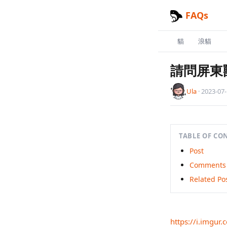
FAQs
貓
浪貓
請問屏東
Ula
·
2023-07
TABLE OF CO
Post
Comments
Related Po
https://i.imgu