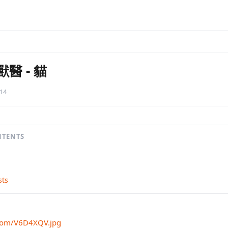
獸醫
-
貓
-14
NTENTS
sts
r.com/V6D4XQV.jpg