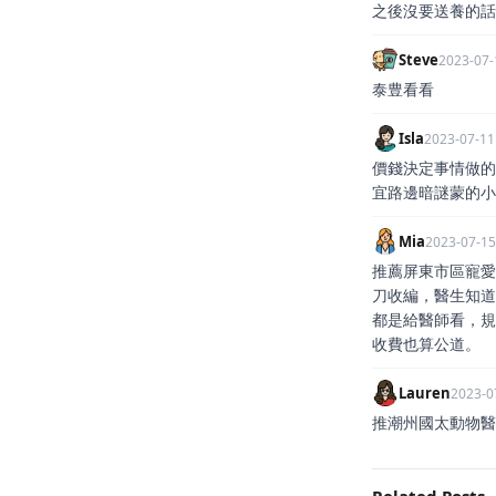
之後沒要送養的話
Steve
2023-07-
泰豊看看
Isla
2023-07-11
價錢決定事情做的
宜路邊暗謎蒙的小
Mia
2023-07-15
推薦屏東市區寵愛
刀收編，醫生知道
都是給醫師看，規
收費也算公道。
Lauren
2023-0
推潮州國太動物醫